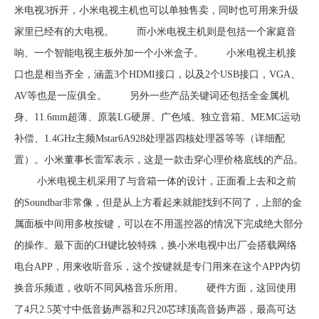
米电视3拆开，小米电视主机也可以单独售卖，同时也可用来升级
家里已经有的大电视。 而小米电视主机则是包括一个家庭音
响、一个智能电视主板外加一个小米盒子。 小米电视主机接
口也是相当齐全，涵盖3个HDMI接口，以及2个USB接口，VGA、
AV等也是一应俱全。 另外一些产品关键词还包括全金属机
身、11.6mm超薄、原装LG硬屏、广色域、独立音箱、MEMC运动
补偿、1.4GHz主频Mstar6A928处理器四核处理器等等（详细配
置）。小米董事长雷军表示，这是一款击穿心理价格底线的产品。
小米电视主机采用了与音箱一体的设计，正面看上去和之前
的Soundbar非常像，但是从上方看起来就能找到不同了，上部的金
属面板中间用多枚按键，可以在不用遥控器的情况下完成绝大部分
的操作。最下面的CH键比较特殊，换小米电视中出厂会搭载网络
电台APP，用来收听音乐，这个按键就是专门用来在这个APP内切
换音乐频道，收听不同风格音乐所用。 硬件方面，这回使用
了4只2.5英寸中低音扬声器和2只20芯球顶高音扬声器，最高可达