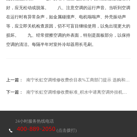
好，应无松动或脱落。 八、注意空调的运行声音。当听到空调
在运行时有异常杂声，如金属碰撞声、电机嗡嗡声、外壳振动声
等，应立即关机检查原因，切不可盲目继续使用，以免出现更大的
损坏。 九、经常揩擦空调的外表面，特别是面板部分，以保持
空调的清洁。每隔半年对室外冷却器用长毛刷。
上一篇：
南宁长虹空调维修收费价目表%工商部门提示 选购和安装空调需谨慎
下一篇：
南宁长虹空调维修收费标准_积水中请离空调外挂机远一些 温州苍南3人因此触电身亡
24小时服务热线电话
(点击拨打)