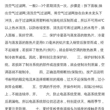
洗空气过滤网。一般2—3个星期清洗一次。步骤是：拆下面板;抽
出空气过滤网;清洗空气过滤网。将空气过滤网放在自来水龙头下
冲洗，由于过滤网采用塑料框与涤纶丝压制而成，所以不可用40℃
以上热水清洗，以防收缩变形。清洗后可将过滤网上的水甩干，插
入面板，装好空调。 二、保护冷凝器与蒸发器的散热片。冷凝
器与蒸发器的散热片是用0.15毫米的铝片套入铜管后胀管而成，经
不起碰撞，若损坏了散热片(倒片)，就会影响空调的散热效果，使
制冷效率减低。因此，要特别注意保护好。 三、保护好制冷系
统。若损坏了制冷系统的部件或连接管路，就会使制冷剂泄漏，空
调器就不能制冷。 四、正确选用熔断丝(保险丝)。按产品说明
书标明的额定电流来选择熔断丝的规格，过大不起保险作用，过小
则常会熔断。 五、空调的手控停、开操作时间，应隔2分钟以
上，不能连续停、开。 六、防止电器系统受潮。电器系统受潮
后易漏电。所以电器系统部位切忌进水，特别是伏天、梅雨季节，
更要注意防潮。 七、要经常检查电源插头与插座的接触是否良