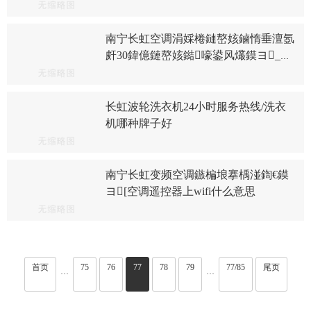
南宁长虹空调涓婇棬鏈嶅姟鏀惰垂澶氬
皯30鍏億鏈嶅姟鐑嚎鍙风爜鏌ヨ_空
调遥控怎么匹配-空调遥控匹配方法
长虹波轮洗衣机24小时服务热线/洗衣
机哪种牌子好
南宁长虹变频空调鏃楄埌搴楀湴鍧€鏌
ヨ[空调遥控器上wifi什么意思
首页
75
76
77
78
79
77/85
尾页
···
···